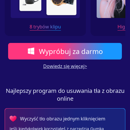
8 trybów klipu
High 
Wypróbuj za darmo
Dowiedz się więcej>
Najlepszy program do usuwania tła z obrazu
online
Wyczyść tło obrazu jednym kliknięciem
Jeśli kiedykolwiek korzystałeś z narzędzia Gumka