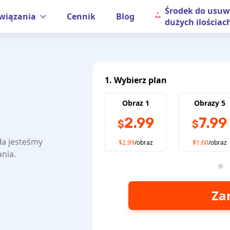
Środek do usuw
wiązania
Cennik
Blog
dużych ilościac
1. Wybierz plan
Obraz 1
Obrazy 5
2.99
7.99
$
$
ła jesteśmy
$2.99
/obraz
$1.60
/obraz
nia.
Za