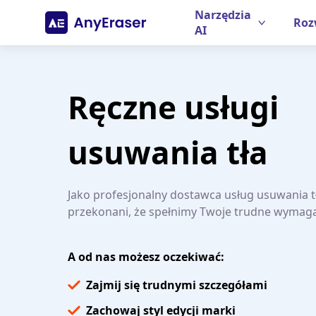
Narzędzia
Roz
AI
Ręczne usługi
usuwania tła
Jako profesjonalny dostawca usług usuwania t
przekonani, że spełnimy Twoje trudne wymaga
A od nas możesz oczekiwać:
Zajmij się trudnymi szczegółami
Zachowaj styl edycji marki