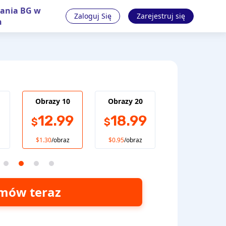
ania BG w
Zaloguj Się
Zarejestruj się
h
Obrazy 10
Obrazy 20
Więcej zdjęć
??
$
12.99
18.99
$
$
Skontaktuj się z
nami, aby uzyskać
$1.30
/obraz
$0.95
/obraz
rabat
mów teraz