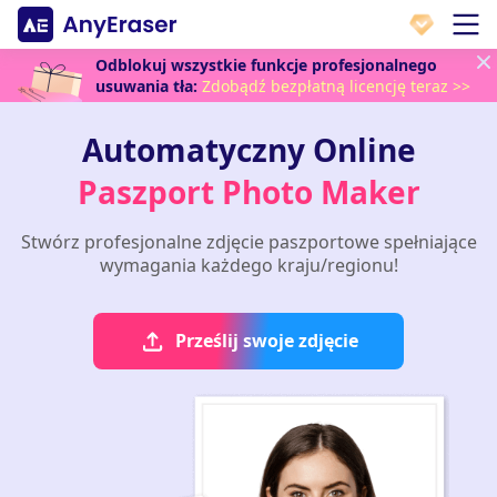
Odblokuj wszystkie funkcje profesjonalnego
usuwania tła:
Zdobądź bezpłatną licencję teraz >>
Automatyczny Online
Paszport Photo Maker
Stwórz profesjonalne zdjęcie paszportowe spełniające
wymagania każdego kraju/regionu!
Prześlij swoje zdjęcie