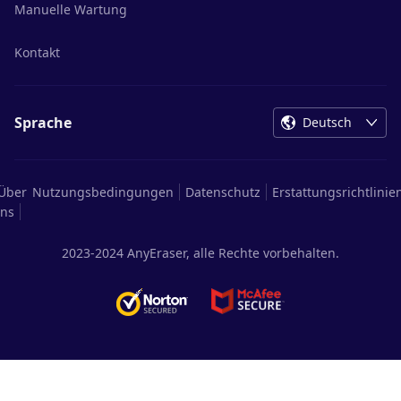
Manuelle Wartung
Kontakt
Sprache
Deutsch
Über
Nutzungsbedingungen
Datenschutz
Erstattungsrichtlinie
ns
2023-2024 AnyEraser, alle Rechte vorbehalten.