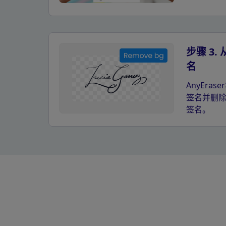
步骤 3
名
AnyEra
签名并删
签名。