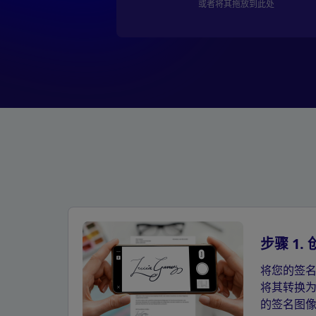
或者将其拖放到此处
步骤 1.
将您的签
将其转换
的签名图