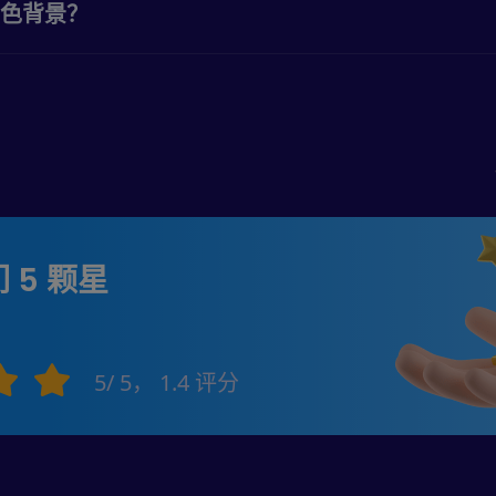
色背景？
 5 颗星
5
/ 5，
1.4
评分