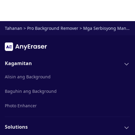
Tahanan
>
Pro Background Remover
>
Mga Serbisyong Manu-manong
Kagamitan
Alisin ang Background
Baguhin ang Background
Photo Enhancer
Solutions