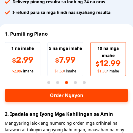
Delivery pinong resulta sa loob ng 24 na oras
I-refund para sa mga hindi nasisiyahang resulta
1. Pumili ng Plano
1 na imahe
5 na mga imahe
10 na mga
imahe
2.99
7.99
$
$
12.99
$
$2.99
/ imahe
$1.60
/ imahe
$1.30
/ imahe
Order Ngayon
2. Ipadala ang Iyong Mga Kahilingan sa Amin
Mangyaring ialok ang numero ng order, mga orihinal na
larawan at tukuyin ang iyong kahilingan, inaasahan na may