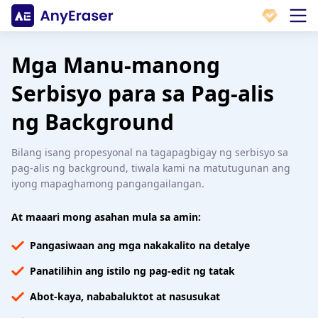
Mga Manu-manong
Serbisyo para sa Pag-alis
ng Background
Bilang isang propesyonal na tagapagbigay ng serbisyo sa
pag-alis ng background, tiwala kami na matutugunan ang
iyong mapaghamong pangangailangan.
At maaari mong asahan mula sa amin:
Pangasiwaan ang mga nakakalito na detalye
Panatilihin ang istilo ng pag-edit ng tatak
Abot-kaya, nababaluktot at nasusukat