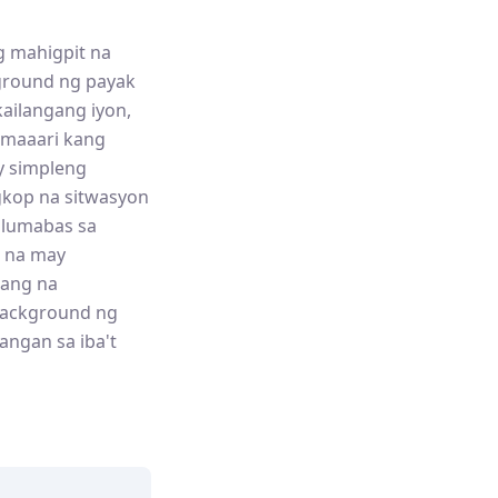
g mahigpit na
kground ng payak
kailangang iyon,
 maaari kang
y simpleng
kop na sitwasyon
 lumabas sa
na may
bang na
background ng
angan sa iba't