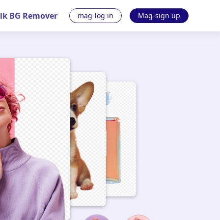
lk BG Remover
mag-log in
Mag-sign up