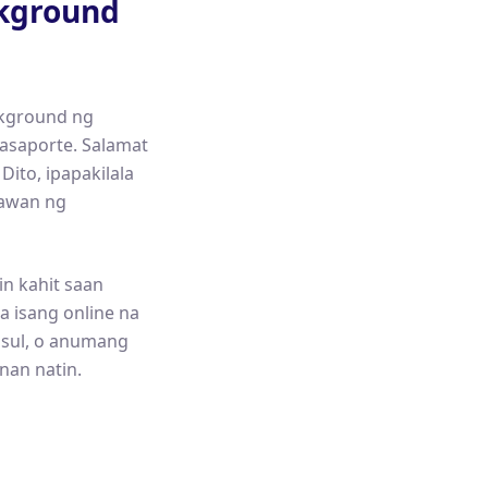
ckground
ckground ng
pasaporte. Salamat
ito, ipapakilala
rawan ng
in kahit saan
a isang online na
asul, o anumang
nan natin.