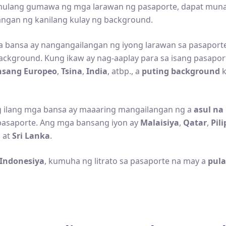
ulang gumawa ng mga larawan ng pasaporte, dapat muna
angan ng kanilang kulay ng background.
 bansa ay nangangailangan ng iyong larawan sa pasapor
background. Kung ikaw ay nag-aaplay para sa isang pasapo
sang Europeo
,
Tsina
,
India
, atbp., a
puting background
k
 ilang mga bansa ay maaaring mangailangan ng a
asul na
pasaporte. Ang mga bansang iyon ay
Malaisiya
,
Qatar
,
Pil
, at
Sri Lanka
.
Indonesiya
, kumuha ng litrato sa pasaporte na may a
pul