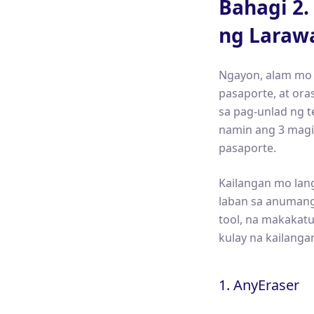
Bahagi 2.
ng Larawa
Ngayon, alam mo 
pasaporte, at ora
sa pag-unlad ng t
namin ang 3 magi
pasaporte.
Kailangan mo lang
laban sa anumang 
tool, na makakatu
kulay na kailanga
1. AnyEraser