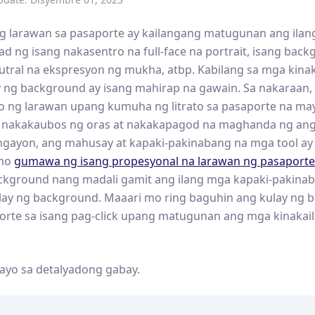
g larawan sa pasaporte ay kailangang matugunan ang ilan
lad ng isang nakasentro na full-face na portrait, isang bac
eutral na ekspresyon ng mukha, atbp. Kabilang sa mga kina
y ng background ay isang mahirap na gawain. Sa nakaraan,
o ng larawan upang kumuha ng litrato sa pasaporte na ma
 nakakaubos ng oras at nakakapagod na maghanda ng ang
 ngayon, ang mahusay at kapaki-pakinabang na mga tool ay
 mo
gumawa ng isang propesyonal na larawan ng pasaporte
kground nang madali gamit ang ilang mga kapaki-pakina
ay ng background. Maaari mo ring baguhin ang kulay ng 
orte sa isang pag-click upang matugunan ang mga kinakail
ayo sa detalyadong gabay.