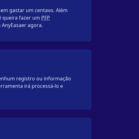
 sem gastar um centavo. Além
ê queira fazer um
PFP
m AnyEasaer agora.
Nenhum registro ou informação
rramenta irá processá-lo e