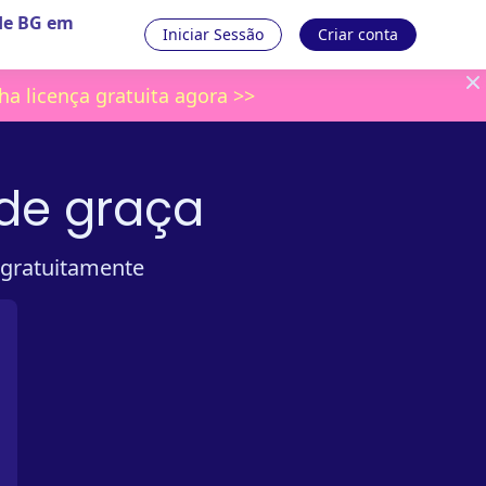
de BG em
Iniciar Sessão
Criar conta
a licença gratuita agora >>
 de graça
 gratuitamente