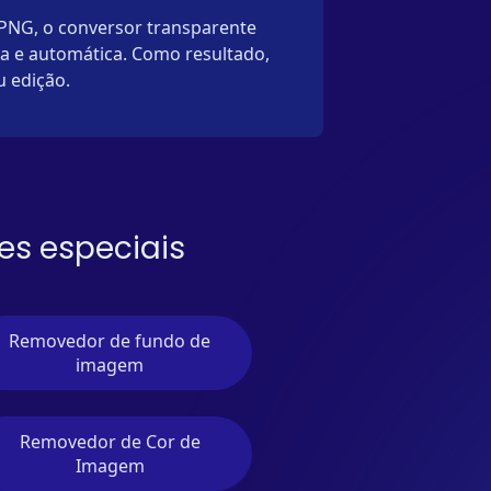
PNG, o conversor transparente
da e automática. Como resultado,
 edição.
es especiais
Removedor de fundo de
imagem
Removedor de Cor de
Imagem