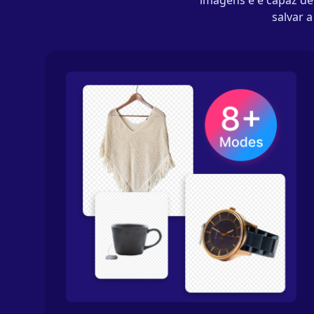
imagens e é capaz de
salvar 