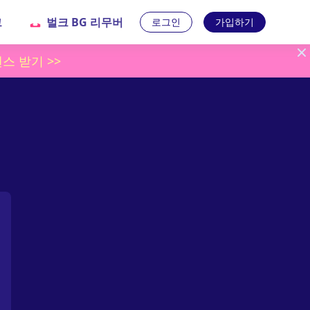
그
벌크 BG 리무버
로그인
가입하기
스 받기 >>