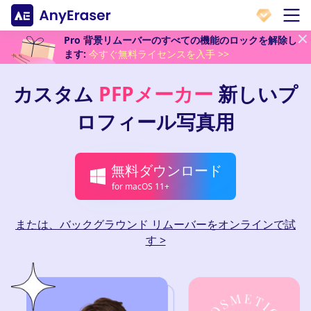
Pro 背景リムーバーのすべての機能のロックを解除し
ます:
今すぐ無料ライセンスを入手 >>
カスタム
PFPメーカー
新しいプ
ロフィール写真用
無料ダウンロード
for macOS 11+
または、バックグラウンド リムーバーをオンラインで試
す >