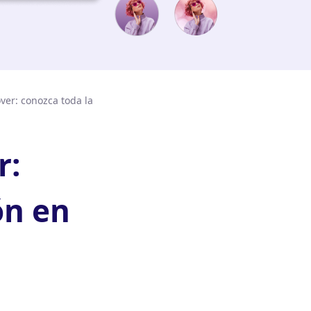
er: conozca toda la
r:
ón en