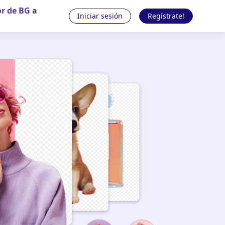
r de BG a
Iniciar sesión
Regístrate!