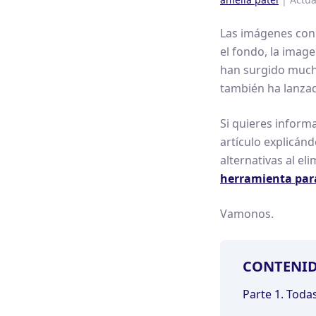
Las imágenes con 
el fondo, la image
han surgido mucho
también ha lanzad
Si quieres infor
artículo explicán
alternativas al e
herramienta para
Vamonos.
CONTENI
Parte 1. Toda