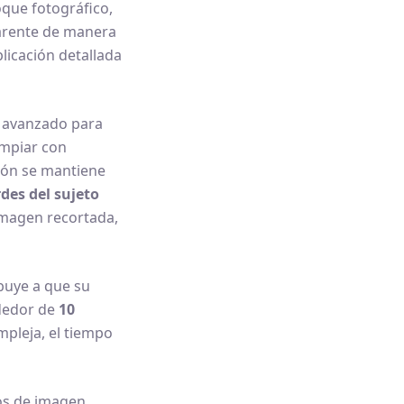
oque fotográfico,
arente de manera
plicación detallada
o avanzado para
impiar con
sión se mantiene
des del sujeto
imagen recortada,
buye a que su
ededor de
10
mpleja, el tiempo
os de imagen