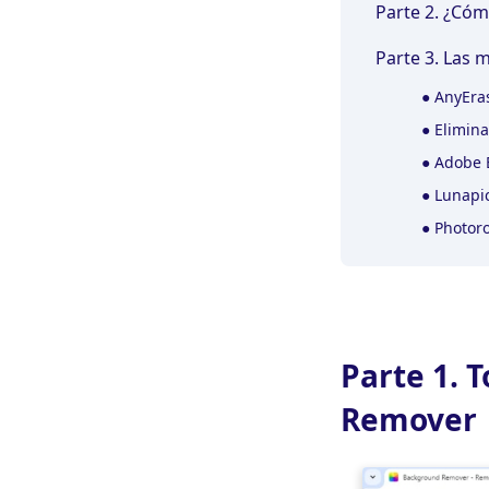
Parte 2. ¿Cóm
Parte 3. Las 
●
AnyEras
●
Elimina
●
Adobe E
●
Lunapic
●
Photor
Parte 1. 
Remover