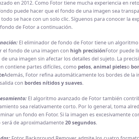
anzado en 2012. Como Fotor tiene mucha experiencia en ret
 fondo puede hacer que el fondo de una imagen sea transp
y todo se hace con un solo clic. Síguenos para conocer la ex
 fondo de Fotor a continuación.
inación:
El eliminador de fondo de Fotor tiene un algoritm
ar el fondo de una imagen con
high
precisión
Fotor puede l
 de una imagen sin afectar los detalles del sujeto. La preci
en contiene partes difíciles, como
pelos
,
animal
pieles
o
bor
te
Además, Fotor refina automáticamente los bordes de la 
salida con
bordes nítidos y suaves
.
cesamiento:
El algoritmo avanzado de Fotor también contri
miento sea relativamente corto. Por lo general, toma alr
iminar un fondo en Fotor. Si la imagen es excesivamente co
o será de aproximadamente
20 segundos
.
dos:
Fotor Background Remover admite los cuatro format