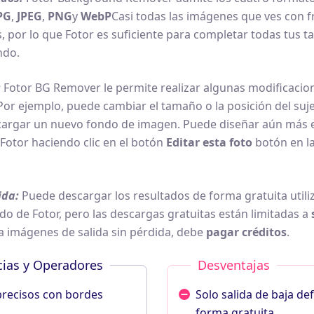
PG
,
JPEG
,
PNG
y
WebP
Casi todas las imágenes que ves con f
, por lo que Fotor es suficiente para completar todas tus t
ndo.
:
Fotor BG Remover le permite realizar algunas modificacion
 Por ejemplo, puede cambiar el tamaño o la posición del suje
cargar un nuevo fondo de imagen. Puede diseñar aún más el
 Fotor haciendo clic en el botón
Editar esta foto
botón en l
ida:
Puede descargar los resultados de forma gratuita utili
do de Fotor, pero las descargas gratuitas están limitadas a
a imágenes de salida sin pérdida, debe
pagar créditos
.
ias y Operadores
Desventajas
precisos con bordes
Solo salida de baja def
forma gratuita