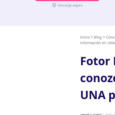
Descarga segura
>
>
Inicio
Blog
Conse
información en UNA
Fotor
conoz
UNA p
amelia patel
| Actua