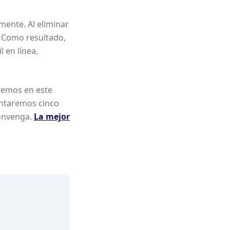
ente. Al eliminar
s. Como resultado,
 en línea,
remos en este
sentaremos cinco
convenga.
La mejor